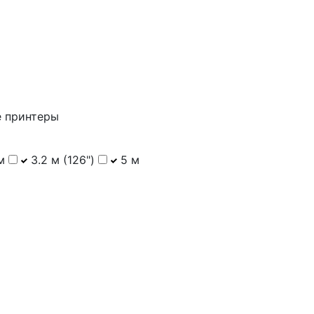
 принтеры
м
3.2 м (126")
5 м