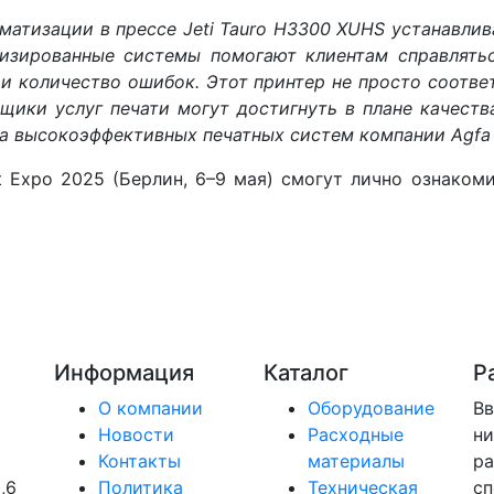
оматизации в прессе Jeti Tauro H3300 XUHS устанавли
тизированные системы помогают клиентам справлят
 и количество ошибок. Этот принтер не просто соотве
щики услуг печати могут достигнуть в плане качеств
нта высокоэффективных печатных систем компании Agfa
t Expo 2025 (Берлин, 6–9 мая) смогут лично ознакоми
Информация
Каталог
Р
О компании
Оборудование
Вв
Новости
Расходные
ни
Контакты
материалы
ра
,6
Политика
Техническая
сп