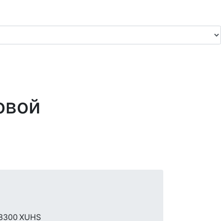
овой
H3300 XUHS