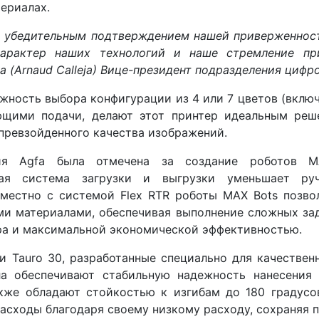
териалах.
а убедительным подтверждением нашей приверженнос
характер наших технологий и наше стремление пр
а (Arnaud Calleja) Вице-президент подразделения циф
жность выбора конфигурации из 4 или 7 цветов (включ
ющими подачи, делают этот принтер идеальным реше
превзойденного качества изображений.
ия Agfa была отмечена за создание роботов M
ванная система загрузки и выгрузки уменьшает ру
вместно с системой Flex RTR роботы MAX Bots позво
и материалами, обеспечивая выполнение сложных зад
а и максимальной экономической эффективностью.
и Tauro 30, разработанные специально для качествен
ла обеспечивают стабильную надежность нанесения
кже обладают стойкостью к изгибам до 180 градусо
расходы благодаря своему низкому расходу, сохраняя 